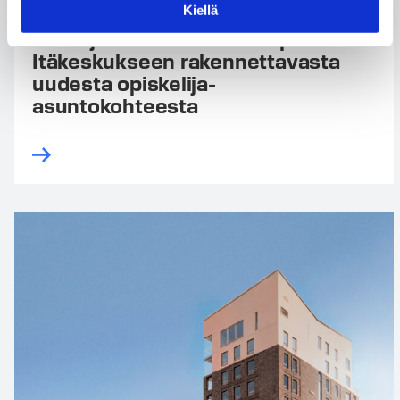
Kiellä
Tencon ja Hoas ovat
allekirjoittaneet urakkasopimuksen
Itäkeskukseen rakennettavasta
uudesta opiskelija-
asuntokohteesta