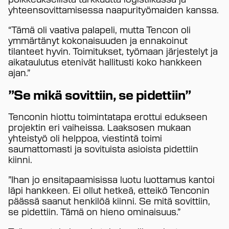
yhteensovittamisessa naapurityömaiden kanssa.
“Tämä oli vaativa palapeli, mutta Tencon oli
ymmärtänyt kokonaisuuden ja ennakoinut
tilanteet hyvin. Toimitukset, työmaan järjestelyt ja
aikataulutus etenivät hallitusti koko hankkeen
ajan.”
”Se mikä sovittiin, se pidettiin”
Tenconin hiottu toimintatapa erottui edukseen
projektin eri vaiheissa. Laaksosen mukaan
yhteistyö oli helppoa, viestintä toimi
saumattomasti ja sovituista asioista pidettiin
kiinni.
”Ihan jo ensitapaamisissa luotu luottamus kantoi
läpi hankkeen. Ei ollut hetkeä, etteikö Tenconin
päässä saanut henkilöä kiinni. Se mitä sovittiin,
se pidettiin. Tämä on hieno ominaisuus.”