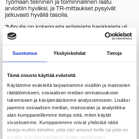
Työmaan tekninen ja toiminnallinen laatu
arvioitiin hyväksi, ja TR-mittaukset pysyivät
jatkuvasti hyvällä tasolla.
“Minulla on kokemusta erilaisista hankkeista yli
30 vuoden ajalta, ja tiedän, että onnistuminen
riippuu yhtä lailla tiimistä kuin taustalla olevan
yrityksen tavasta toimia. Tenconilla prosessit
ovat kunnossa ja vastuut selkeitä, mikä edistää
Suostumus
Yksityiskohdat
Tietoja
koko hankkeen kulkua.”
Valmistuessaan kohde oli jo sataprosenttisesti
Tämä sivusto käyttää evästeitä
vuokrattu.
Käytämme evästeitä tarjoamamme sisällön ja mainosten
räätälöimiseen, sosiaalisen median ominaisuuksien
Lue myös
tukemiseen ja kävijämäärämme analysoimiseen. Lisäksi
jaamme sosiaalisen median, mainosalan ja analytiikka-
alan kumppaneillemme tietoja siitä, miten käytät
sivustoamme. Kumppanimme voivat yhdistää näitä
tietoja muihin tietoihin, joita olet antanut heille tai joita on
kerätty, kun olet käyttänyt heidän palvelujaan.