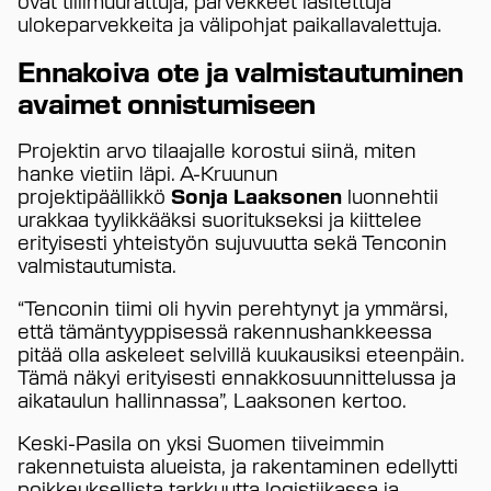
ulokeparvekkeita ja välipohjat paikallavalettuja.
Ennakoiva ote ja valmistautuminen
avaimet onnistumiseen
Projektin arvo tilaajalle korostui siinä, miten
hanke vietiin läpi. A-Kruunun
projektipäällikkö
Sonja Laaksonen
luonnehtii
urakkaa tyylikkääksi suoritukseksi ja kiittelee
erityisesti yhteistyön sujuvuutta sekä Tenconin
valmistautumista.
“Tenconin tiimi oli hyvin perehtynyt ja ymmärsi,
että tämäntyyppisessä rakennushankkeessa
pitää olla askeleet selvillä kuukausiksi eteenpäin.
Tämä näkyi erityisesti ennakkosuunnittelussa ja
aikataulun hallinnassa”, Laaksonen kertoo.
Keski-Pasila on yksi Suomen tiiveimmin
rakennetuista alueista, ja rakentaminen edellytti
poikkeuksellista tarkkuutta logistiikassa ja