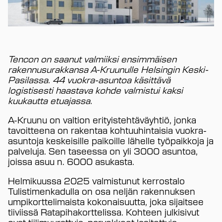
Tencon on saanut valmiiksi ensimmäisen
rakennusurakkansa A-Kruunulle Helsingin Keski-
Pasilassa. 44 vuokra-asuntoa käsittävä
logistisesti haastava kohde valmistui kaksi
kuukautta etuajassa.
A-Kruunu on valtion erityistehtäväyhtiö, jonka
tavoitteena on rakentaa kohtuuhintaisia vuokra-
asuntoja keskeisille paikoille lähelle työpaikkoja ja
palveluja. Sen taseessa on yli 3000 asuntoa,
joissa asuu n. 6000 asukasta.
Helmikuussa 2025 valmistunut kerrostalo
Tulistimenkadulla on osa neljän rakennuksen
umpikorttelimaista kokonaisuutta, joka sijaitsee
tiiviissä Ratapihakorttelissa. Kohteen julkisivut
ovat tiilimuurattuja, parvekkeet lasitettuja