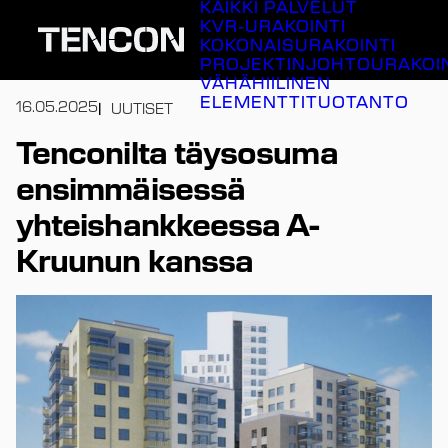
KAIKKI PALVELUT
Siirry
KVR-URAKOINTI
sisältöön
KOKONAISURAKOINTI
PROJEKTINJOHTOURAKOI
VÄHÄHIILINEN
ELEMENTTITUOTANTO
16.05.2025
UUTISET
Tenconilta täysosuma
ensimmäisessä
yhteishankkeessa A-
Kruunun kanssa