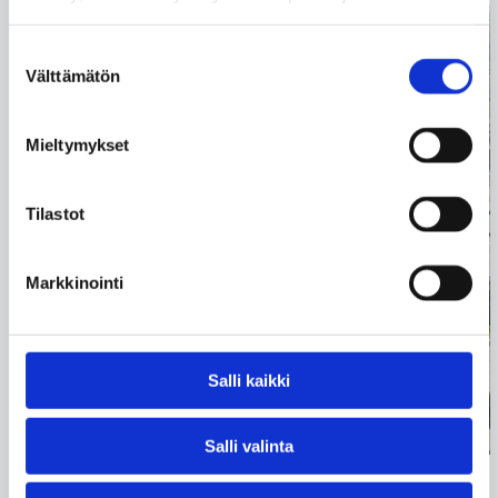
Suostumuksen
Välttämätön
valinta
Mieltymykset
Tilastot
Markkinointi
Salli kaikki
Salli valinta
04.08.2026