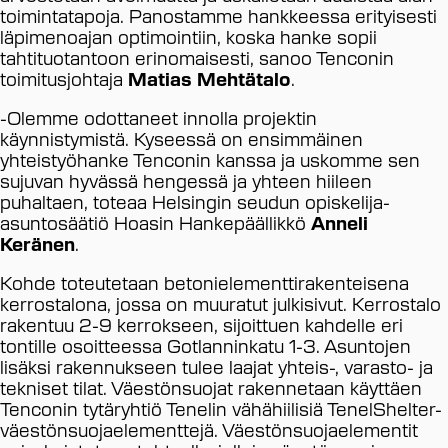
toimintatapoja. Panostamme hankkeessa erityisesti
läpimenoajan optimointiin, koska hanke sopii
tahtituotantoon erinomaisesti, sanoo Tenconin
toimitusjohtaja
Matias Mehtätalo
.
-Olemme odottaneet innolla projektin
käynnistymistä. Kyseessä on ensimmäinen
yhteistyöhanke Tenconin kanssa ja uskomme sen
sujuvan hyvässä hengessä ja yhteen hiileen
puhaltaen, toteaa Helsingin seudun opiskelija-
asuntosäätiö Hoasin Hankepäällikkö
Anneli
Keränen
.
Kohde toteutetaan betonielementtirakenteisena
kerrostalona, jossa on muuratut julkisivut. Kerrostalo
rakentuu 2-9 kerrokseen, sijoittuen kahdelle eri
tontille osoitteessa Gotlanninkatu 1-3. Asuntojen
lisäksi rakennukseen tulee laajat yhteis-, varasto- ja
tekniset tilat. Väestönsuojat rakennetaan käyttäen
Tenconin tytäryhtiö Tenelin vähähiilisiä TenelShelter-
väestönsuojaelementtejä. Väestönsuojaelementit