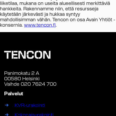
liiketilaa, mukana on useita alueellisesti merkittäviä
hankkeita. Rakennamme niin, että resursseja
käytetään järkevästi ja hukkaa syntyy
mahdollisimman vähän. Tencon on osa Avain Yhtiöt -
konsernia.
www.tencon.fi
.
Panimokatu 2 A
00580 Helsinki
Vaihde 020 7624 700
Palvelut
KVR-urakointi
Kokonaisurakointi