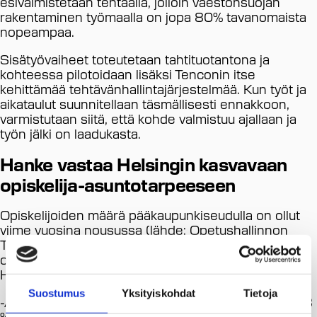
esivalmistetaan tehtaalla, jolloin väestönsuojan
rakentaminen työmaalla on jopa 80% tavanomaista
nopeampaa.
Sisätyövaiheet toteutetaan tahtituotantona ja
kohteessa pilotoidaan lisäksi Tenconin itse
kehittämää tehtävänhallintajärjestelmää. Kun työt ja
aikataulut suunnitellaan täsmällisesti ennakkoon,
varmistutaan siitä, että kohde valmistuu ajallaan ja
työn jälki on laadukasta.
Hanke vastaa Helsingin kasvavaan
opiskelija-asuntotarpeeseen
Opiskelijoiden määrä pääkaupunkiseudulla on ollut
viime vuosina nousussa (lähde: Opetushallinnon
Tilastopalvelu). Nyt käynnistyvä hanke vastaa
opiskelijoiden kasvaneeseen asuntotarpeeseen
Helsingissä.
Suostumus
Yksityiskohdat
Tietoja
-Alkukeväällä teettämämme tutkimuksen mukaan 68
% asukkaistamme kokee, että mahdollisuus asua