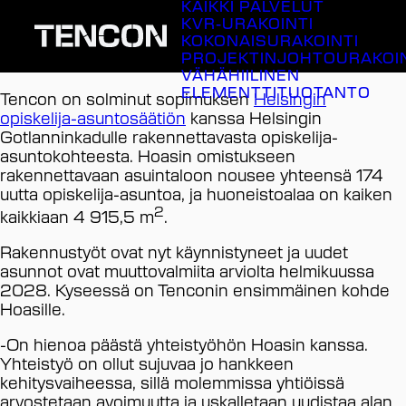
KAIKKI PALVELUT
Siirry
KVR-URAKOINTI
sisältöön
KOKONAISURAKOINTI
PROJEKTINJOHTOURAKOI
VÄHÄHIILINEN
ELEMENTTITUOTANTO
Tencon on solminut sopimuksen
Helsingin
opiskelija-asuntosäätiön
kanssa Helsingin
Gotlanninkadulle rakennettavasta opiskelija-
asuntokohteesta. Hoasin omistukseen
rakennettavaan asuintaloon nousee yhteensä 174
uutta opiskelija-asuntoa, ja huoneistoalaa on kaiken
2
kaikkiaan 4 915,5 m
.
Rakennustyöt ovat nyt käynnistyneet ja uudet
asunnot ovat muuttovalmiita arviolta helmikuussa
2028. Kyseessä on Tenconin ensimmäinen kohde
Hoasille.
-On hienoa päästä yhteistyöhön Hoasin kanssa.
Yhteistyö on ollut sujuvaa jo hankkeen
kehitysvaiheessa, sillä molemmissa yhtiöissä
arvostetaan avoimuutta ja uskalletaan uudistaa alan