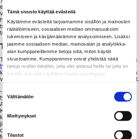
edullisessa opiskelija-asunnossa nopeuttaa heidän
Tämä sivusto käyttää evästeitä
valmistumistaan. Opiskelijakodit mahdollistavat
hyvän ja sujuvan opiskeluarjen ja uudet asunnot
Käytämme evästeitä tarjoamamme sisällön ja mainosten
tulevat todella tarpeeseen, sanoo Hoasin
räätälöimiseen, sosiaalisen median ominaisuuksien
toimitusjohtaja
Matti Tarhio
.
tukemiseen ja kävijämäärämme analysoimiseen. Lisäksi
Tiedostava työmaa
jaamme sosiaalisen median, mainosalan ja analytiikka-
alan kumppaneillemme tietoja siitä, miten käytät
Työmaalla on käytössä Hoasin kehittämä
Tiedostava
sivustoamme. Kumppanimme voivat yhdistää näitä
työmaa
– konsepti, jolla pyritään varmistamaan että
tietoja muihin tietoihin, joita olet antanut heille tai joita on
kaikilla Hoas-​työmailla toteutuvat samat sosiaaliseen
kerätty, kun olet käyttänyt heidän palvelujaan.
vastuullisuuteen liittyvät käytännönläheiset tavoitteet.
-Gotlanninkadulla noudatettavassa Tiedostava
Suostumuksen
työmaa -konseptissa keskipisteessä on ihminen.
Välttämätön
valinta
Ajattelemme samoin: talo on tekijöidensä näköinen.
Kun jokainen työmaalla voi hyvin, riippumatta siitä,
kenen palkkalistoilla hän on, se näkyy suoraan työn
Mieltymykset
jäljessä. Tällaista rakentamisen kulttuuria haluamme
olla viemässä eteenpäin koko alalla, toteaa
Tilastot
Mehtätalo.