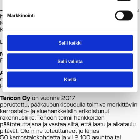
– Vastuullisuus on Hoasille tärkeää ja on ollut hienoa
huomata, että myös Tenconilla ajatellaan samoin.
Markkinointi
Kun arvot kohtaavat, on yhteistyö sujuvaa, sanoo
Keränen.
Lisätietoja:
Salli kaikki
Matias Mehtätalo
, toimitusjohtaja, Tencon
Puh. 044 066 4015, matias.mehtatalo@tencon.fi
Salli valinta
Anneli Keränen
, hankepäällikkö, Helsingin seudun
opiskelija-asuntosäätiö sr, Hoas
Kiellä
Puh. 040 195 8339, anneli.keranen@hoas.fi
Tencon Oy
on vuonna 2017
perustettu
,
pääkaupunkiseudulla toimiva merkittäviin
kerrostalo- ja aluehankkeisiin erikoistunut
rakennusliike. Tencon toimii hankkeiden
päätoteuttajana ja vastaa siitä, että laatu ja aikataulu
pitävät. Olemme toteuttaneet jo lähes
50 kerrostalokohdetta ja yli 2 100 asuntoa tai