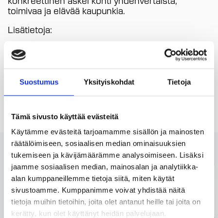
toimivaa ja elävää kaupunkia.
Lisätietoja:
Matias Mehtätalo
, toimitusjohtaja, Tencon
Puh. 044 066 4015,
matias.mehtatalo@tencon.fi
Suostumus
Yksityiskohdat
Tietoja
Merja Rukko
, yksikön päällikkö, Helsingin
kaupungin kaupunkiympäristön toimialan
asuntotuotantopalvelu
Tämä sivusto käyttää evästeitä
Puh. 09 310 20576, merja.rukko@hel.fi
Käytämme evästeitä tarjoamamme sisällön ja mainosten
Lue myös
räätälöimiseen, sosiaalisen median ominaisuuksien
tukemiseen ja kävijämäärämme analysoimiseen. Lisäksi
jaamme sosiaalisen median, mainosalan ja analytiikka-
alan kumppaneillemme tietoja siitä, miten käytät
sivustoamme. Kumppanimme voivat yhdistää näitä
tietoja muihin tietoihin, joita olet antanut heille tai joita on
kerätty, kun olet käyttänyt heidän palvelujaan.