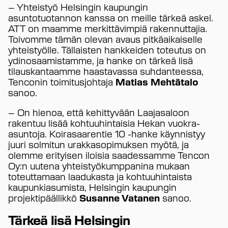
– Yhteistyö Helsingin kaupungin
asuntotuotannon kanssa on meille tärkeä askel.
ATT on maamme merkittävimpiä rakennuttajia.
Toivomme tämän olevan avaus pitkäaikaiselle
yhteistyölle. Tällaisten hankkeiden toteutus on
ydinosaamistamme, ja hanke on tärkeä lisä
tilauskantaamme haastavassa suhdanteessa,
Tenconin toimitusjohtaja
Matias Mehtätalo
sanoo.
– On hienoa, että kehittyvään Laajasaloon
rakentuu lisää kohtuuhintaisia Hekan vuokra-
asuntoja. Koirasaarentie 10 -hanke käynnistyy
juuri solmitun urakkasopimuksen myötä, ja
olemme erityisen iloisia saadessamme Tencon
Oy:n uutena yhteistyökumppanina mukaan
toteuttamaan laadukasta ja kohtuuhintaista
kaupunkiasumista, Helsingin kaupungin
projektipäällikkö
Susanne Vatanen
sanoo.
Tärkeä lisä Helsingin