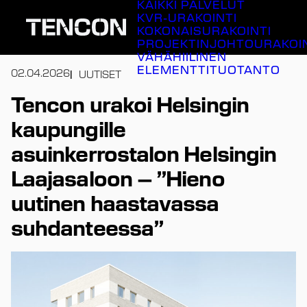
KAIKKI PALVELUT
Siirry
KVR-URAKOINTI
sisältöön
KOKONAISURAKOINTI
PROJEKTINJOHTOURAKOI
VÄHÄHIILINEN
ELEMENTTITUOTANTO
02.04.2026
UUTISET
Tencon urakoi Helsingin
kaupungille
asuinkerrostalon Helsingin
Laajasaloon – ”Hieno
uutinen haastavassa
suhdanteessa”