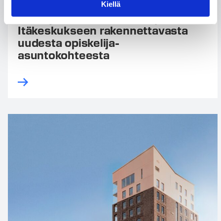
Tencon ja Hoas ovat
Kiellä
allekirjoittaneet urakkasopimuksen
Itäkeskukseen rakennettavasta
uudesta opiskelija-
asuntokohteesta