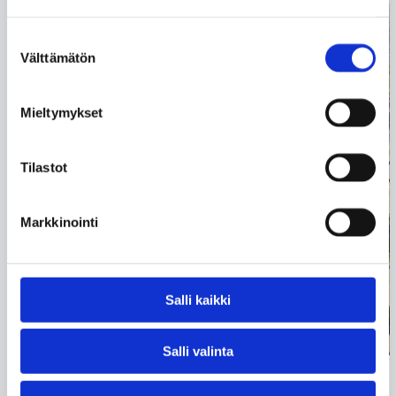
Suostumuksen
Välttämätön
valinta
Mieltymykset
Tilastot
Markkinointi
Salli kaikki
Salli valinta
04.08.2026