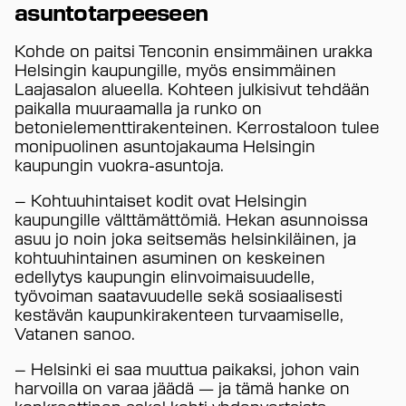
asuntotarpeeseen
Kohde on paitsi Tenconin ensimmäinen urakka
Helsingin kaupungille, myös ensimmäinen
Laajasalon alueella. Kohteen julkisivut tehdään
paikalla muuraamalla ja runko on
betonielementtirakenteinen. Kerrostaloon tulee
monipuolinen asuntojakauma Helsingin
kaupungin vuokra-asuntoja.
– Kohtuuhintaiset kodit ovat Helsingin
kaupungille välttämättömiä. Hekan asunnoissa
asuu jo noin joka seitsemäs helsinkiläinen, ja
kohtuuhintainen asuminen on keskeinen
edellytys kaupungin elinvoimaisuudelle,
työvoiman saatavuudelle sekä sosiaalisesti
kestävän kaupunkirakenteen turvaamiselle,
Vatanen sanoo.
– Helsinki ei saa muuttua paikaksi, johon vain
harvoilla on varaa jäädä — ja tämä hanke on
konkreettinen askel kohti yhdenvertaista,