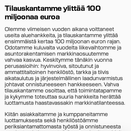
Tilauskantamme ylittää 100
miljoonaa euroa
Olemme viimeisen vuoden aikana voittaneet
useita aluehankkeita, ja tilauskantamme ylittää
ensimmäistä kertaa 100 miljoonan euron rajan.
Odotamme kuluvalta vuodelta liikevaihtomme ja
asuntorakentamisen markkinaosuutemme
vahvaa kasvua. Keskitymme tänäkin vuonna
perusasioihin: hyvinvoiva, sitoutunut ja
ammattitaitoinen henkilöstö, tarkka ja tiivis
aikataulutus ja järjestelmällinen laadunvarmistus
johtavat onnistuneeseen hankkeeseen. Vahva
tilauskantamme osoittaa, että toimintatapamme
ja kykymme toteuttaa suuria hankkeita herättää
luottamusta haastavassakin markkinatilanteessa.
Kiitän asiakkaitamme ja kumppaneitamme
luottamuksesta sekä henkilöstöämme
periksiantamattomasta työstä ja onnistuneesta