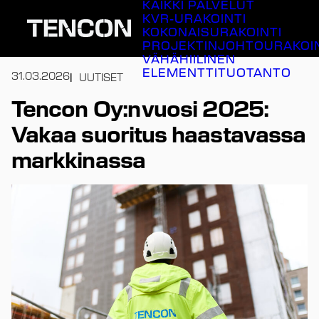
KAIKKI PALVELUT
Siirry
KVR-URAKOINTI
sisältöön
KOKONAISURAKOINTI
PROJEKTINJOHTOURAKOI
VÄHÄHIILINEN
ELEMENTTITUOTANTO
31.03.2026
UUTISET
Tencon Oy:n vuosi 2025:
Vakaa suoritus haastavassa
markkinassa