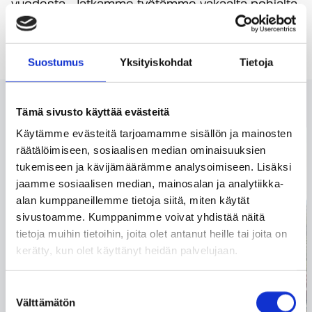
vuodesta. Jatkamme työtämme vakaalta pohjalta
tavoitteenamme hallittu kasvu ja pitkäjänteinen
yhtiön kehittäminen.
Matias Mehtätalo
, toimitusjohtaja
Suostumus
Yksityiskohdat
Tietoja
Lue myös
Tämä sivusto käyttää evästeitä
Käytämme evästeitä tarjoamamme sisällön ja mainosten
räätälöimiseen, sosiaalisen median ominaisuuksien
tukemiseen ja kävijämäärämme analysoimiseen. Lisäksi
jaamme sosiaalisen median, mainosalan ja analytiikka-
alan kumppaneillemme tietoja siitä, miten käytät
sivustoamme. Kumppanimme voivat yhdistää näitä
tietoja muihin tietoihin, joita olet antanut heille tai joita on
kerätty, kun olet käyttänyt heidän palvelujaan.
Suostumuksen
Välttämätön
valinta