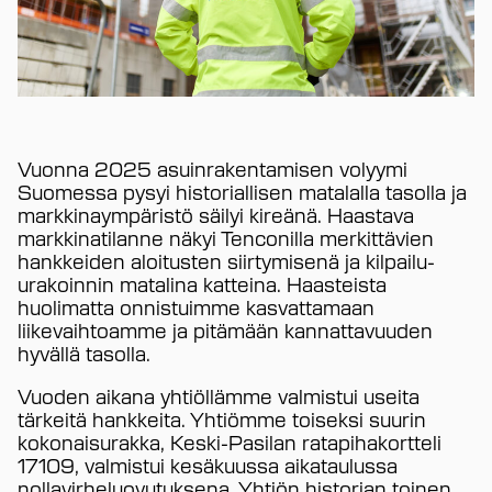
Vuonna 2025 asuinrakentamisen volyymi
Suomessa pysyi historiallisen matalalla tasolla ja
markkinaympäristö säilyi kireänä. Haastava
markkinatilanne näkyi Tenconilla merkittävien
hankkeiden aloitusten siirtymisenä ja kilpailu-
urakoinnin matalina katteina. Haasteista
huolimatta onnistuimme kasvattamaan
liikevaihtoamme ja pitämään kannattavuuden
hyvällä tasolla.
Vuoden aikana yhtiöllämme valmistui useita
tärkeitä hankkeita. Yhtiömme toiseksi suurin
kokonaisurakka, Keski-Pasilan ratapihakortteli
17109, valmistui kesäkuussa aikataulussa
nollavirheluovutuksena. Yhtiön historian toinen