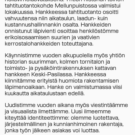
tahtituotantokohde Mellunpuistossa valmistui
lokakuussa. Hankkeessa tahtituotanto osoitti
vahvuutensa niin aikataulun, laadun- kuin
kustannushallinnankin osalta. Hankkeiden
onnistunut läpivienti osoittaa henkilöstömme
erikoisosaamisen suurien ja vaativien
kerrostalohankkeiden toteuttajana.
Käynnistimme vuoden alkupuolella myös yhtiön
historian suurimman, kolmen tornitalon ja
toimisto- ja pysäköintirakennuksen kattavan
hankkeen Keski-Pasilassa. Hankkeessa
kiinnitämme erityistä huomiota rakentamisen
läpimenoaikaan. Hanke on valmistumassa viisi
kuukautta aikataulustaan edellä.
Uudistimme vuoden aikana myös viestintäämme
ja visuaalista ilmettämme. Uusi ilmeemme
kiteyttää identiteettimme: olemme luotettava,
järjestelmällinen ja kunnianhimoinen rakentaja,
jonka työn jälkeen asiakas voi luottaa.