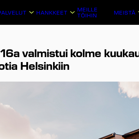
MEILLE
PALVELUT
HANKKEET
MEISTÄ
TÖIHIN
6a valmistui kolme kuukau
tia Helsinkiin