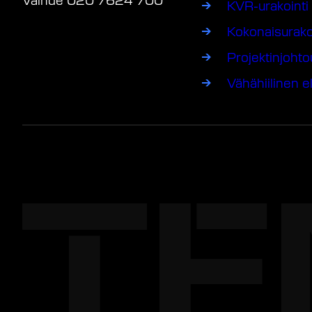
KVR-urakointi
Kokonaisurako
Projektinjohto
Vähähiilinen e