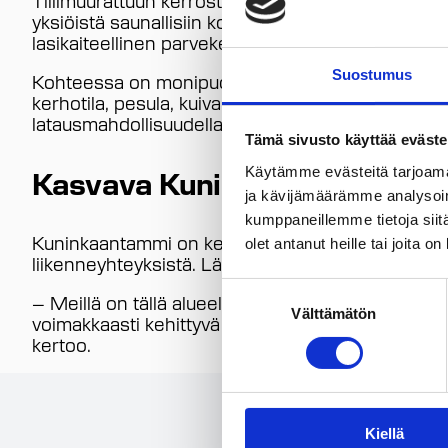
yksiöistä saunallisiin kolmioihin. Hanke toteutett
lasikaiteellinen parveke, jossa on avattava parvek
Suostumus
Kohteessa on monipuoliset yhteiset tilat: jokaisel
kerhotila, pesula, kuivaushuone sekä saunaosasto
latausmahdollisuudella.
Tämä sivusto käyttää eväste
Käytämme evästeitä tarjoama
Kasvava Kuninkaantammi
ja kävijämäärämme analysoim
kumppaneillemme tietoja siitä
Kuninkaantammi on kehittyvä asuinalue Helsingin ja
olet antanut heille tai joita o
liikenneyhteyksistä. Lähellä ovat mm. Vennynpui
Suostumuksen
– Meillä on tällä alueella kolme kohdetta raken
Välttämätön
valinta
voimakkaasti kehittyvä asuinalue. Täällä on monipuol
kertoo.
Kiellä