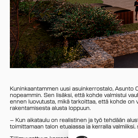
Kuninkaantammen uusi asuinkerrostalo, Asunto Oy
nopeammin. Sen lisäksi, että kohde valmistui vauhdi
ennen luovutusta, mikä tarkoittaa, että kohde on v
rakentamisesta alusta loppuun.
– Kun aikataulu on realistinen ja työ tehdään alust
toimittamaan talon etuajassa ja kerralla valmiiks
Tiilimuurattuun kerrostalokohteeseen valmistui A