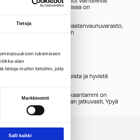
lementeistä. Kaikissa asunnoissa on
Tietoja
on lisäksi ulkoiluväline- ja lastenvaunuvarasto,
tka on varustettu sähköauton
 ominaisuuksien tukemiseen
tiikka-alan
ietoja muihin tietoihin, joita
uuristaan, suojaisista pihoista ja hyvistä
almistui ensimmäisenä. Kuninkaantammi on
Markkinointi
anteisiin, ja lisää rakennetaan jatkuvasti, Ypyä
Salli kaikki