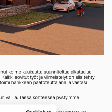
ut kolme kuukautta suunniteltua aikataulua
ikki sovitut työt ja viimeistelyt on siis tehty
n toimi hankkeen päätoteuttajana ja vastasi
adun välillä. Tässä kohteessa pystyimme
a lämpiävät maalämmöllä. Koot vaihtelevat