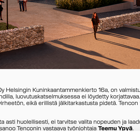
 Helsingin Kuninkaantammenkierto 16a, on valmistun
lla, luovutuskatselmuksessa ei löydetty korjattavaa. Ka
irheetön, eikä erillistä jälkitarkastusta pidetä. Tenco
a asti huolellisesti, ei tarvitse valita nopeuden ja la
i, sanoo Tenconin vastaava työnjohtaja
Teemu Ypyä
.
vain Asunnoille 59 A-energialuokan vuokrakotia, jotk