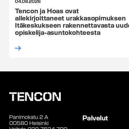
04.08.2026
Tencon ja Hoas ovat
allekirjoittaneet urakkasopimuksen
Itäkeskukseen rakennettavasta uud
opiskelija-asuntokohteesta
Panimokatu 2 A
Palvelut
00580 Helsinki
Vaihde 020 7624 700