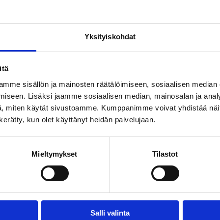
iin Tenconin tytäryhtiön Tenelin vähähiilisistä betonie
elasitus.
Yksityiskohdat
la huoneistolla on oma lämmin varasto, ja taloyhtiössä 
. Kellarikerroksen autohallissa on 31 autopaikkaa, jo
itä
mme sisällön ja mainosten räätälöimiseen, sosiaalisen median
iseen. Lisäksi jaamme sosiaalisen median, mainosalan ja analy
, miten käytät sivustoamme. Kumppanimme voivat yhdistää näitä t
 Vantaan rajalla. Alue tunnetaan värikkäästä arkkiteht
n kerätty, kun olet käyttänyt heidän palvelujaan.
sto ja vuonna 2024 avattu Palettilammen uimaranta.
teilla, joista Kuninkaantammenkierron vuokrakohde v
Mieltymykset
Tilastot
inen tarjonta koteja erilaisille ihmisille eri elämäntil
Lue myös
Salli valinta