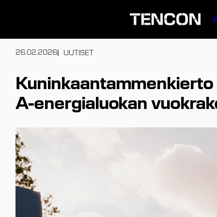
Siirry
sisältöön
26.02.2026
UUTISET
Kuninkaantammenkierto 1
A-energialuokan vuokrako