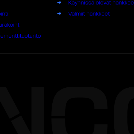
Käynnissä olevat hankkee
inti
Valmiit hankkeet
urakointi
lementtituotanto