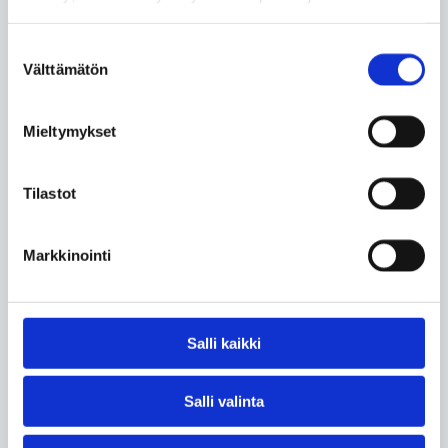
Suostumuksen
Välttämätön
valinta
Mieltymykset
Asunto Oy Kuninkaantammenkierto 16a
Tilastot
LUE LISÄÄ
Markkinointi
Salli kaikki
VALMISTUNUT
2026
Salli valinta