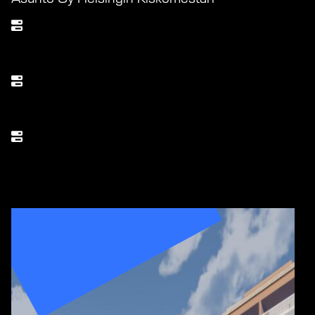
Läpimenoaika (kk)
21
Tilaaja
Avain Vuokra10 Oy
Asuntojen määrä
109