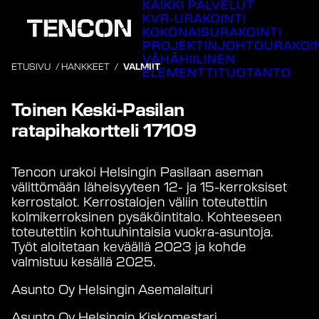
KAIKKI PALVELUT
Siirry
KVR-URAKOINTI
sisältöön
KOKONAISURAKOINTI
PROJEKTINJOHTOURAKOI
VÄHÄHIILINEN
ETUSIVU
/
HANKKEET
/
VALMIIT
ELEMENTTITUOTANTO
Valmistunut
2025
Toinen Keski-Pasilan
ratapihakortteli 17109
Tencon urakoi Helsingin Pasilaan
aseman
välittömään läheisyyteen 12- ja 15-kerroksiset
kerrostalot. Kerrostalojen väliin toteutettiin
kolmikerroksinen pysäköintitalo. Kohteeseen
toteutettiin kohtuuhintaisia vuokra-asuntoja.
Työt aloitetaan keväällä 2023 ja kohde
valmistuu kesällä 2025.
Asunto Oy Helsingin Asemalaituri
Asunto Oy Helsingin Kiskomestari