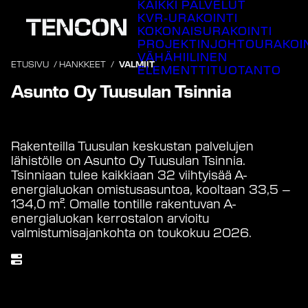
KAIKKI PALVELUT
Siirry
KVR-URAKOINTI
sisältöön
KOKONAISURAKOINTI
PROJEKTINJOHTOURAKOI
VÄHÄHIILINEN
ETUSIVU
/
HANKKEET
/
VALMIIT
ELEMENTTITUOTANTO
Asunto Oy Tuusulan Tsinnia
Valmistunut
2026
Rakenteilla Tuusulan keskustan palvelujen
lähistölle on Asunto Oy Tuusulan Tsinnia.
Tsinniaan tulee kaikkiaan 32 viihtyisää A-
energialuokan omistusasuntoa, kooltaan 33,5 –
134,0 m². Omalle tontille rakentuvan A-
energialuokan kerrostalon arvioitu
valmistumisajankohta on toukokuu 2026.
Rakennusaika
5/2025 – 5/2026