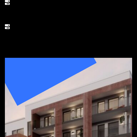
Tilaaja
Avain Yhtiöt/Perustajaurakka
Asuntoja
32