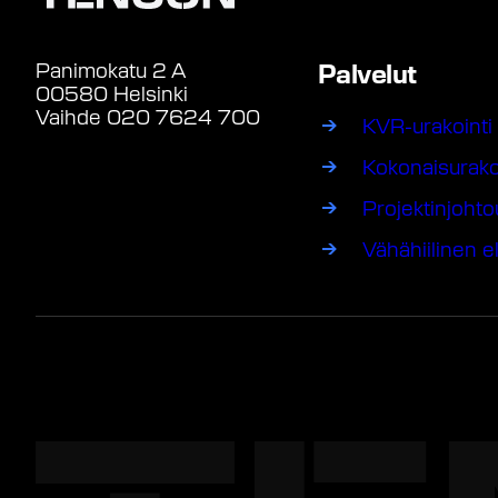
Panimokatu 2 A
Palvelut
00580 Helsinki
Vaihde 020 7624 700
KVR-urakointi
Kokonaisurako
Projektinjohto
Vähähiilinen e