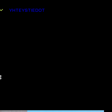
YHTEYSTIEDOT
suntojen määrä
57