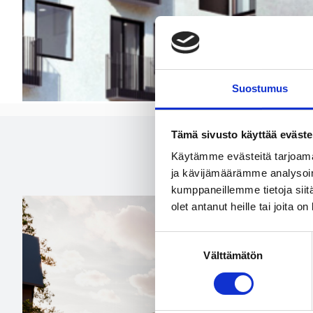
Suostumus
Tämä sivusto käyttää eväste
Käytämme evästeitä tarjoama
ja kävijämäärämme analysoim
kumppaneillemme tietoja siitä
olet antanut heille tai joita o
Suostumuksen
Välttämätön
valinta