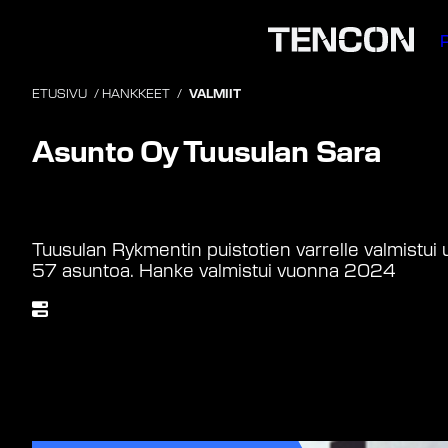
Siirry
sisältöön
ETUSIVU
/
HANKKEET
/
VALMIIT
Asunto Oy Tuusulan Sara
Valmistunut
2024
Tuusulan Rykmentin puistotien varrelle valmistu
57 asuntoa. Hanke valmistui vuonna 2024
Läpimenoaika (kk)
14