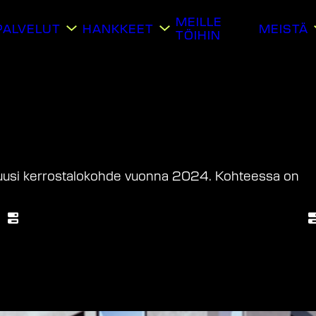
MEILLE
PALVELUT
HANKKEET
MEISTÄ
TÖIHIN
i uusi kerrostalokohde vuonna 2024. Kohteessa on
Tilaaja
A
Avain Vuokra-asunnot Oy