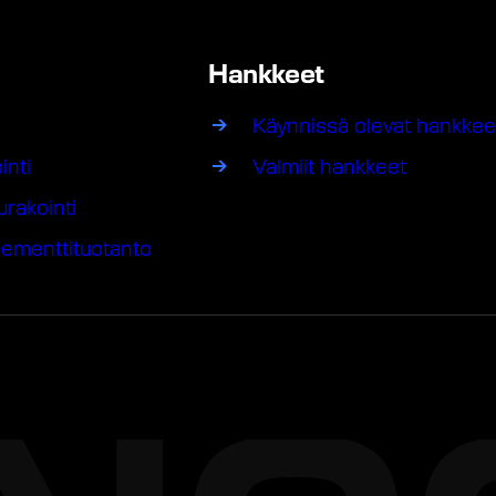
Hankkeet
Käynnissä olevat hankkee
inti
Valmiit hankkeet
urakointi
lementtituotanto