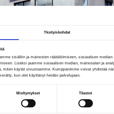
Yksityiskohdat
itä
Lue myös
mme sisällön ja mainosten räätälöimiseen, sosiaalisen median
iseen. Lisäksi jaamme sosiaalisen median, mainosalan ja analy
, miten käytät sivustoamme. Kumppanimme voivat yhdistää näitä t
n kerätty, kun olet käyttänyt heidän palvelujaan.
VALMISTUNUT
2026
Mieltymykset
Tilastot