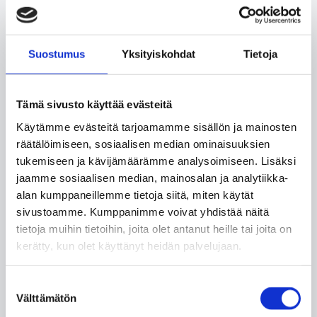
Suostumus
Yksityiskohdat
Tietoja
Tämä sivusto käyttää evästeitä
Käytämme evästeitä tarjoamamme sisällön ja mainosten
räätälöimiseen, sosiaalisen median ominaisuuksien
tukemiseen ja kävijämäärämme analysoimiseen. Lisäksi
jaamme sosiaalisen median, mainosalan ja analytiikka-
alan kumppaneillemme tietoja siitä, miten käytät
sivustoamme. Kumppanimme voivat yhdistää näitä
tietoja muihin tietoihin, joita olet antanut heille tai joita on
kerätty, kun olet käyttänyt heidän palvelujaan.
Suostumuksen
Asunto Oy Kuninkaantammenkierto 16a
Välttämätön
valinta