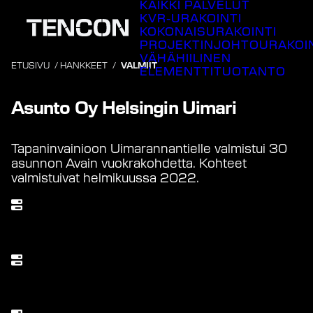
KAIKKI PALVELUT
Siirry
KVR-URAKOINTI
sisältöön
KOKONAISURAKOINTI
PROJEKTINJOHTOURAKOI
VÄHÄHIILINEN
ETUSIVU
/
HANKKEET
/
VALMIIT
ELEMENTTITUOTANTO
Valmistunut
2022
Asunto Oy Helsingin Uimari
Tapaninvainioon Uimarannantielle valmistui 30
asunnon Avain vuokrakohdetta. Kohteet
valmistuivat helmikuussa 2022.
Läpimenoaika (kk)
12
Tilaaja
Avain Vuokra-asunnot Oy