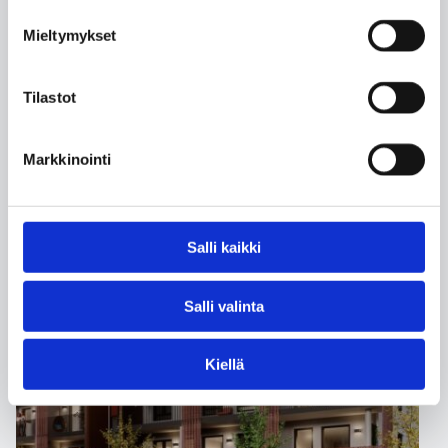
Mieltymykset
LUE LISÄÄ
Tilastot
Markkinointi
VALMISTUNUT
2026
Salli kaikki
Salli valinta
Kiellä