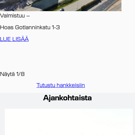
Va
Valmistuu
–
HE
Hoas Gotlanninkatu 1-3
LU
LUE LISÄÄ
Näytä
1
/
8
Tutustu hankkeisiin
Ajankohtaista