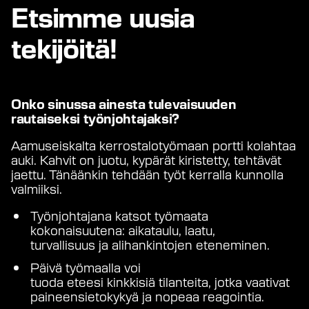
Etsimme uusia
tekijöitä!
Onko sinussa ainesta
tulevaisuuden
rautaiseksi työnjohtajaksi?
Aamuseiskalta kerrostalotyömaan portti kolahtaa
auki. Kahvit on juotu, kypärät kiristetty, tehtävät
jaettu. Tänäänkin tehdään työt kerralla kunnolla
valmiiksi.
Työnjohtajana katsot työmaata
kokonaisuutena: aikataulu, laatu,
turvallisuus ja alihankintojen eteneminen.
Päivä työmaalla voi
tuoda eteesi kinkkisiä tilanteita, jotka vaativat
paineensietokykyä ja nopeaa reagointia.