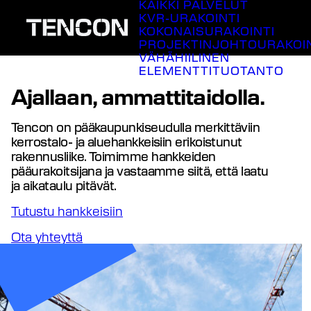
KAIKKI PALVELUT
Siirry
KVR-URAKOINTI
sisältöön
KOKONAISURAKOINTI
PROJEKTINJOHTOURAKOI
VÄHÄHIILINEN
ELEMENTTITUOTANTO
Ajallaan, ammattitaidolla.
Tencon on pääkaupunkiseudulla merkittäviin
kerrostalo- ja aluehankkeisiin erikoistunut
rakennusliike. Toimimme hankkeiden
pääurakoitsijana ja vastaamme siitä, että laatu
ja aikataulu pitävät.
Tutustu hankkeisiin
Ota yhteyttä