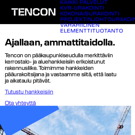
KAIKKI PALVELUT
Siirry
KVR-URAKOINTI
sisältöön
KOKONAISURAKOINTI
PROJEKTINJOHTOURAKOI
VÄHÄHIILINEN
ELEMENTTITUOTANTO
Ajallaan, ammattitaidolla.
Tencon on pääkaupunkiseudulla merkittäviin
kerrostalo- ja aluehankkeisiin erikoistunut
rakennusliike. Toimimme hankkeiden
pääurakoitsijana ja vastaamme siitä, että laatu
ja aikataulu pitävät.
Tutustu hankkeisiin
Ota yhteyttä