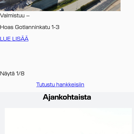
Va
Valmistuu
–
HE
Hoas Gotlanninkatu 1-3
LU
LUE LISÄÄ
Näytä
1
/
8
Tutustu hankkeisiin
Ajankohtaista