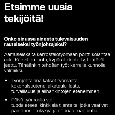
Etsimme uusia
tekijöitä!
Onko sinussa ainesta
tulevaisuuden
rautaiseksi työnjohtajaksi?
Aamuseiskalta kerrostalotyömaan portti kolahtaa
auki. Kahvit on juotu, kypärät kiristetty, tehtävät
jaettu. Tänäänkin tehdään työt kerralla kunnolla
valmiiksi.
Työnjohtajana katsot työmaata
kokonaisuutena: aikataulu, laatu,
turvallisuus ja alihankintojen eteneminen.
Päivä työmaalla voi
tuoda eteesi kinkkisiä tilanteita, jotka vaativat
paineensietokykyä ja nopeaa reagointia.