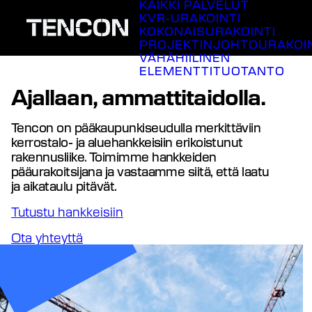
KAIKKI PALVELUT
Siirry
KVR-URAKOINTI
sisältöön
KOKONAISURAKOINTI
PROJEKTINJOHTOURAKOI
VÄHÄHIILINEN
ELEMENTTITUOTANTO
Ajallaan, ammattitaidolla.
Tencon on pääkaupunkiseudulla merkittäviin
kerrostalo- ja aluehankkeisiin erikoistunut
rakennusliike. Toimimme hankkeiden
pääurakoitsijana ja vastaamme siitä, että laatu
ja aikataulu pitävät.
Tutustu hankkeisiin
Ota yhteyttä