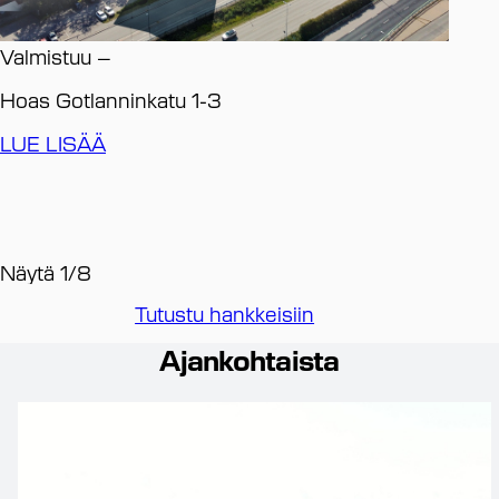
Va
Valmistuu
–
HE
Hoas Gotlanninkatu 1-3
LU
LUE LISÄÄ
Näytä
1
/
8
Tutustu hankkeisiin
Ajankohtaista