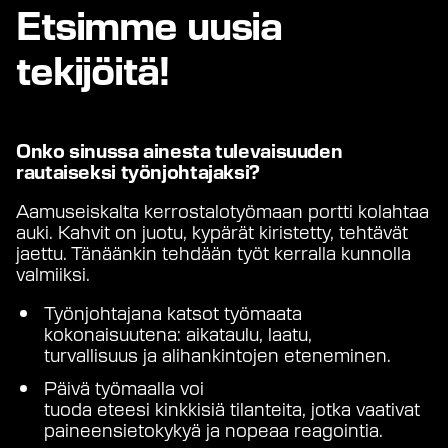
Etsimme uusia
tekijöitä!
Onko sinussa ainesta
tulevaisuuden
rautaiseksi työnjohtajaksi?
Aamuseiskalta kerrostalotyömaan portti kolahtaa
auki. Kahvit on juotu, kypärät kiristetty, tehtävät
jaettu. Tänäänkin tehdään työt kerralla kunnolla
valmiiksi.
Työnjohtajana katsot työmaata
kokonaisuutena: aikataulu, laatu,
turvallisuus ja alihankintojen eteneminen.
Päivä työmaalla voi
tuoda eteesi kinkkisiä tilanteita, jotka vaativat
paineensietokykyä ja nopeaa reagointia.