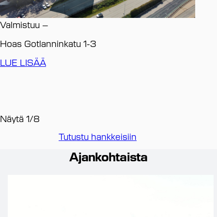
Va
Valmistuu
–
HE
Hoas Gotlanninkatu 1-3
LU
LUE LISÄÄ
Näytä
1
/
8
Tutustu hankkeisiin
Ajankohtaista