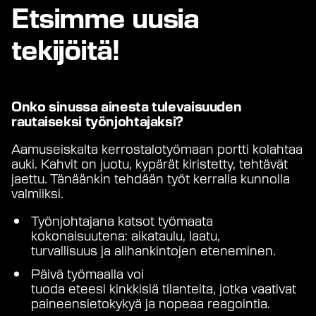
Etsimme uusia
tekijöitä!
Onko sinussa ainesta
tulevaisuuden
rautaiseksi työnjohtajaksi?
Aamuseiskalta kerrostalotyömaan portti kolahtaa
auki. Kahvit on juotu, kypärät kiristetty, tehtävät
jaettu. Tänäänkin tehdään työt kerralla kunnolla
valmiiksi.
Työnjohtajana katsot työmaata
kokonaisuutena: aikataulu, laatu,
turvallisuus ja alihankintojen eteneminen.
Päivä työmaalla voi
tuoda eteesi kinkkisiä tilanteita, jotka vaativat
paineensietokykyä ja nopeaa reagointia.