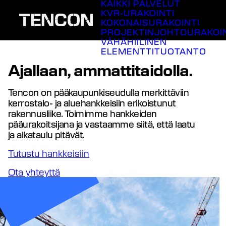
KAIKKI PALVELUT
Siirry
KVR-URAKOINTI
sisältöön
KOKONAISURAKOINTI
PROJEKTINJOHTOURAKOI
VÄHÄHIILINEN
ELEMENTTITUOTANTO
Ajallaan, ammattitaidolla.
Tencon on pääkaupunkiseudulla merkittäviin
kerrostalo- ja aluehankkeisiin erikoistunut
rakennusliike. Toimimme hankkeiden
pääurakoitsijana ja vastaamme siitä, että laatu
ja aikataulu pitävät.
Tutustu hankkeisiin
Ota yhteyttä