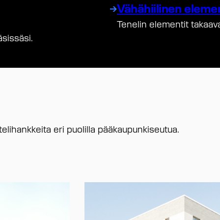
Vähähiilinen eleme
Tenelin elementit takaav
sissäsi.
elihankkeita eri puolilla pääkaupunkiseutua.