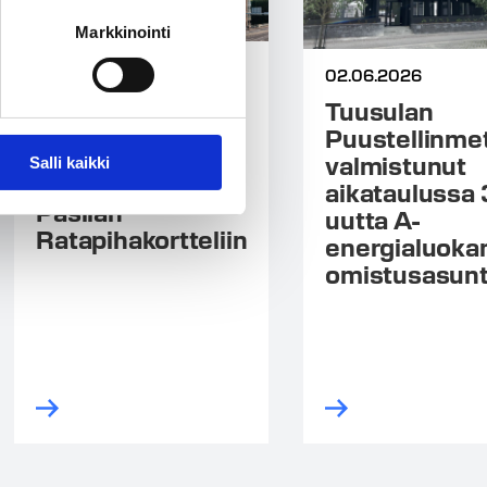
Markkinointi
03.06.2026
02.06.2026
Uusia
Tuusulan
vuokrakoteja
Puustellinme
keskeiselle
valmistunut
Salli kaikki
sijainnille Keski-
aikataulussa
Pasilan
uutta A-
Ratapihakortteliin
energialuoka
omistusasun