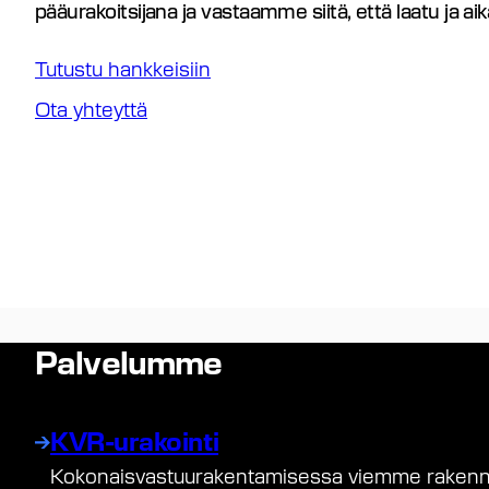
pääurakoitsijana ja vastaamme siitä, että laatu ja aik
Tutustu hankkeisiin
Ota yhteyttä
Palvelumme
KVR-urakointi
Kokonaisvastuurakentamisessa viemme rakenn