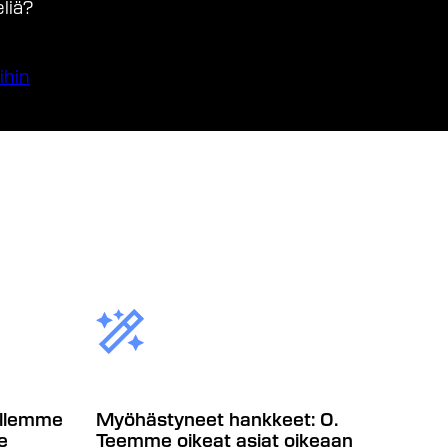
liä?
ihin
llemme
Myöhästyneet hankkeet: 0.
e
Teemme oikeat asiat oikeaan