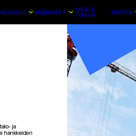
MEILLE
PALVELUT
HANKKEET
MEISTÄ
TÖIHIN
alo- ja
me hankkeiden