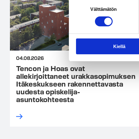
Suostumuksen
Välttämätön
valinta
Kiellä
04.08.2026
Tencon ja Hoas ovat
allekirjoittaneet urakkasopimuksen
Itäkeskukseen rakennettavasta
uudesta opiskelija-
asuntokohteesta