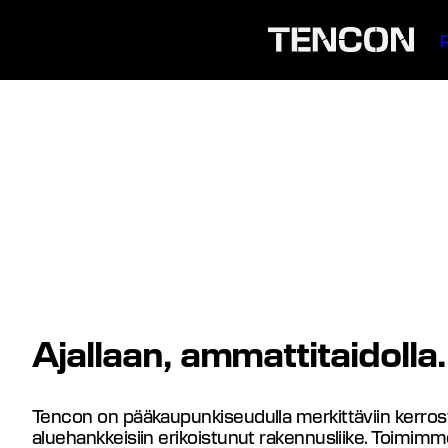
Siirry
sisältöön
Ajallaan, ammattitaidolla.
Tencon on pääkaupunkiseudulla merkittäviin kerrost
aluehankkeisiin erikoistunut rakennusliike. Toimim