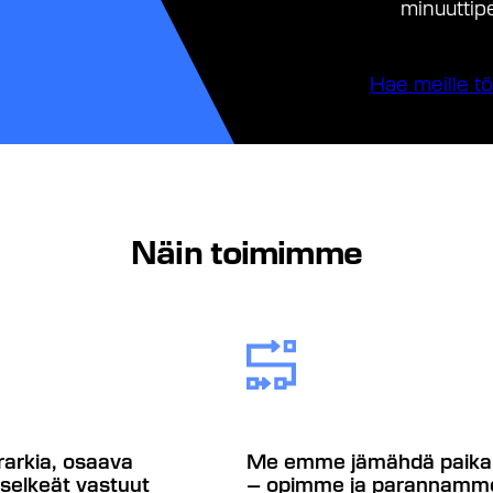
minuuttipe
Hae meille tö
Näin toimimme
rarkia, osaava
Me emme jämähdä paika
 selkeät vastuut
– opimme ja parannamm