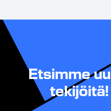
Etsimme uu
tekijöitä!