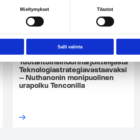
Mieltymykset
Tilastot
Salli valinta
11.06.2026
Tuotantoinsinööriharjoittelijasta
Teknologiastrategiavastaavaksi
– Nuthanonin monipuolinen
urapolku Tenconilla