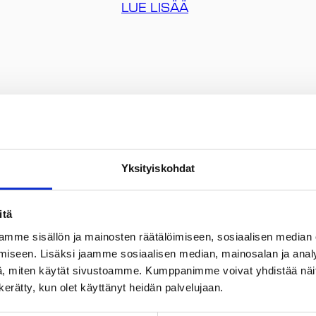
LUE LISÄÄ
Tutustu hankkeisiin
Yksityiskohdat
Ajankohtaista
itä
mme sisällön ja mainosten räätälöimiseen, sosiaalisen median
iseen. Lisäksi jaamme sosiaalisen median, mainosalan ja analy
, miten käytät sivustoamme. Kumppanimme voivat yhdistää näitä t
n kerätty, kun olet käyttänyt heidän palvelujaan.