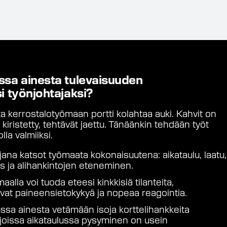
ssa ainesta
tulevaisuuden
i työnjohtajaksi?
 kerrostalotyömaan portti kolahtaa auki. Kahvit on
 kiristetty, tehtävät jaettu. Tänäänkin tehdään työt
lla valmiiksi.
jana katsot työmaata kokonaisuutena: aikataulu, laatu,
uus ja alihankintojen eteneminen.
aalla voi tuoda eteesi kinkkisiä tilanteita,
tivat paineensietokykyä ja nopeaa reagointia.
ssa ainesta vetämään isoja korttelihankkeita
, joissa aikataulussa pysyminen on usein