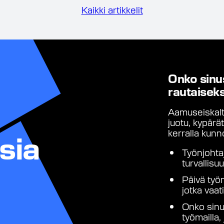
Kaikki artikkelit
Onko sinu
rautaiseks
Aamuseiskalta
juotu, kypärät
kerralla kunno
sia
Työnjohta
turvallis
Päivä työm
jotka vaa
Onko sinu
työmailla