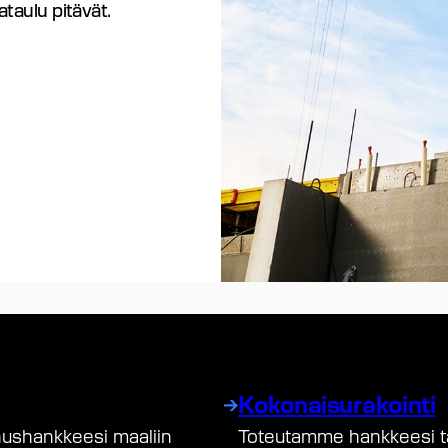
ataulu pitävät.
Kokonaisurakointi
ushankkeesi maaliin
Toteutamme hankkeesi tar