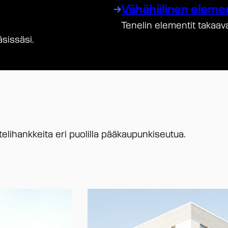
Vähähiilinen eleme
Tenelin elementit takaav
sissäsi.
elihankkeita eri puolilla pääkaupunkiseutua.