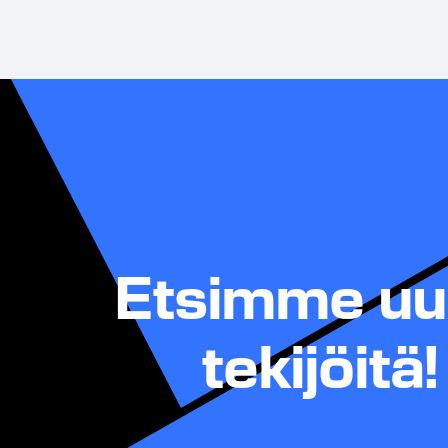
Etsimme uu
tekijöitä!