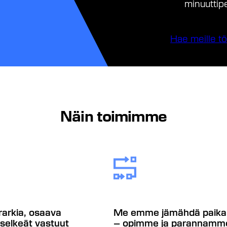
minuuttipe
Hae meille tö
Näin toimimme
rarkia, osaava
Me emme jämähdä paika
 selkeät vastuut
– opimme ja parannamm