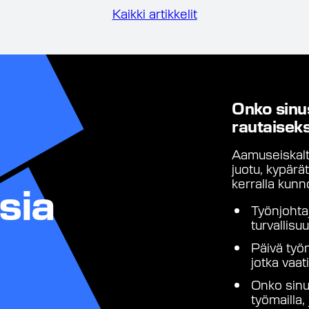
Kaikki artikkelit
Onko sinu
rautaiseks
Aamuseiskalta
juotu, kypärät
kerralla kunno
sia
Työnjohta
turvallis
Päivä työm
jotka vaa
Onko sinu
työmailla