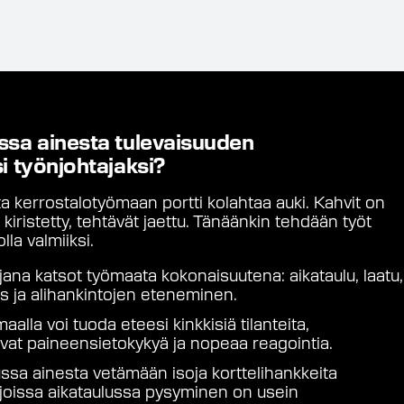
ssa ainesta
tulevaisuuden
i työnjohtajaksi?
 kerrostalotyömaan portti kolahtaa auki. Kahvit on
 kiristetty, tehtävät jaettu. Tänäänkin tehdään työt
lla valmiiksi.
jana katsot työmaata kokonaisuutena: aikataulu, laatu,
uus ja alihankintojen eteneminen.
aalla voi tuoda eteesi kinkkisiä tilanteita,
tivat paineensietokykyä ja nopeaa reagointia.
ssa ainesta vetämään isoja korttelihankkeita
, joissa aikataulussa pysyminen on usein