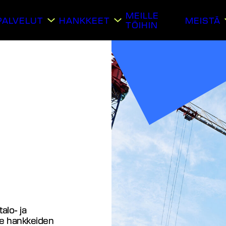
MEILLE
PALVELUT
HANKKEET
MEISTÄ
TÖIHIN
alo- ja
me hankkeiden