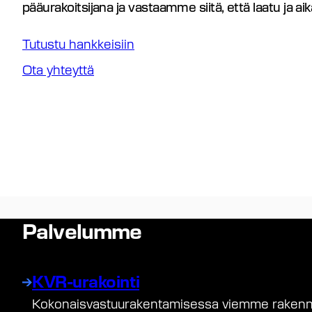
pääurakoitsijana ja vastaamme siitä, että laatu ja aik
Tutustu hankkeisiin
Ota yhteyttä
Palvelumme
KVR-urakointi
Kokonaisvastuurakentamisessa viemme rakenn