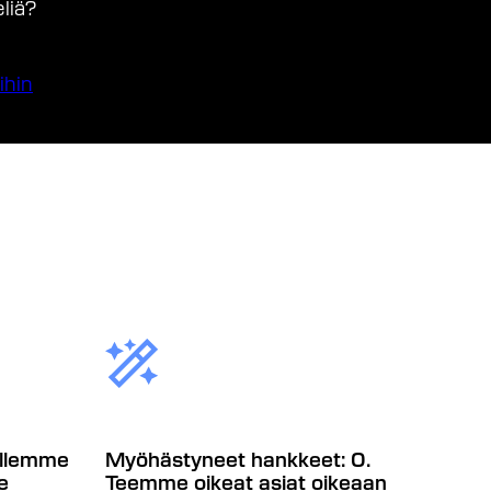
liä?
ihin
llemme
Myöhästyneet hankkeet: 0.
e
Teemme oikeat asiat oikeaan