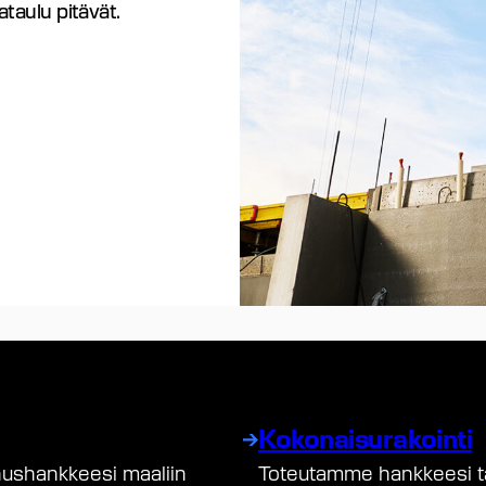
ataulu pitävät.
Kokonaisurakointi
ushankkeesi maaliin
Toteutamme hankkeesi tar