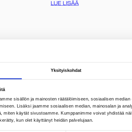
LUE LISÄÄ
Tutustu hankkeisiin
Yksityiskohdat
Ajankohtaista
itä
mme sisällön ja mainosten räätälöimiseen, sosiaalisen median
iseen. Lisäksi jaamme sosiaalisen median, mainosalan ja analy
, miten käytät sivustoamme. Kumppanimme voivat yhdistää näitä t
n kerätty, kun olet käyttänyt heidän palvelujaan.