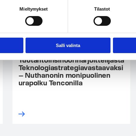
Mieltymykset
Tilastot
Salli valinta
11.06.2026
Tuotantoinsinööriharjoittelijasta
Teknologiastrategiavastaavaksi
– Nuthanonin monipuolinen
urapolku Tenconilla