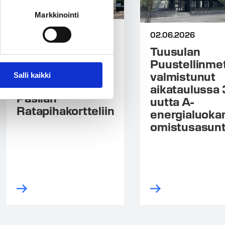
Markkinointi
03.06.2026
02.06.2026
Uusia
Tuusulan
vuokrakoteja
Puustellinme
keskeiselle
valmistunut
Salli kaikki
sijainnille Keski-
aikataulussa
Pasilan
uutta A-
Ratapihakortteliin
energialuoka
omistusasun