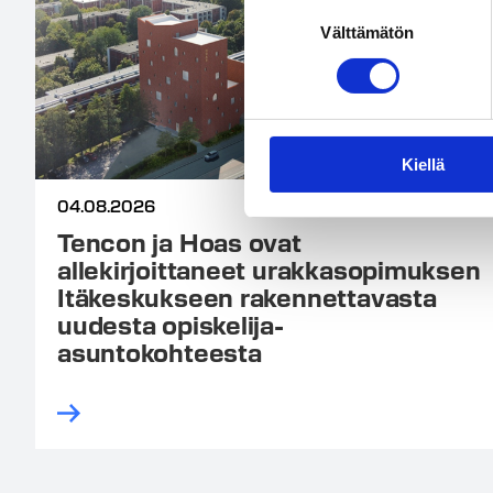
Suostumuksen
Välttämätön
valinta
Kiellä
04.08.2026
Tencon ja Hoas ovat
allekirjoittaneet urakkasopimuksen
Itäkeskukseen rakennettavasta
uudesta opiskelija-
asuntokohteesta