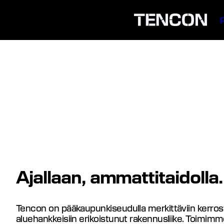
Siirry
sisältöön
Ajallaan, ammattitaidolla.
Tencon on pääkaupunkiseudulla merkittäviin kerrost
aluehankkeisiin erikoistunut rakennusliike. Toimim