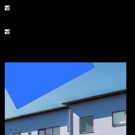
Tilaaja
3/2024 – 5/2025
Asuntojen Määrä
73