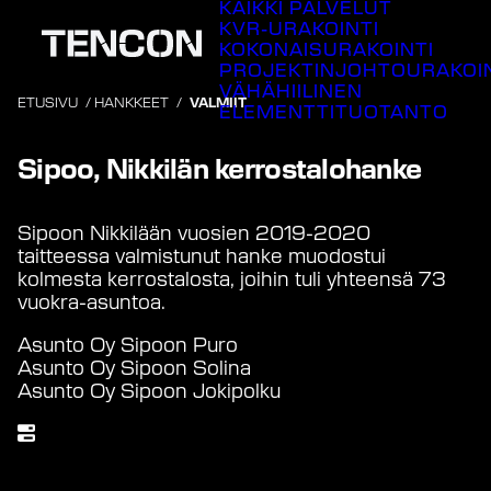
KAIKKI PALVELUT
Siirry
KVR-URAKOINTI
sisältöön
KOKONAISURAKOINTI
PROJEKTINJOHTOURAKOI
VÄHÄHIILINEN
ETUSIVU
/
HANKKEET
/
VALMIIT
ELEMENTTITUOTANTO
Valmistunut
2020
Sipoo, Nikkilän kerrostalohanke
Sipoon Nikkilään vuosien 2019-2020
taitteessa valmistunut hanke muodostui
kolmesta kerrostalosta, joihin tuli yhteensä 73
vuokra-asuntoa.
Asunto Oy Sipoon Puro
Asunto Oy Sipoon Solina
Asunto Oy Sipoon Jokipolku
Läpimenoaika (kk)
14-15